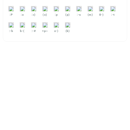
:P
:o
:>)
(o)
:p
(p)
:-s
(m)
8-)
:-t
:-b
b-(
:-#
=p~
x-)
(k)