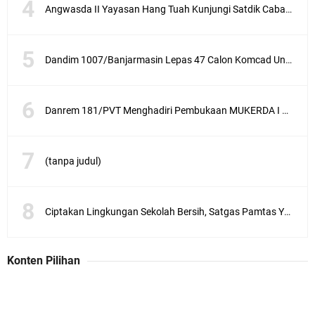
Angwasda II Yayasan Hang Tuah Kunjungi Satdik Cabang Surabaya
Dandim 1007/Banjarmasin Lepas 47 Calon Komcad Untuk Mengikuti Seleksi di Rindam VI/Mulawarman
Danrem 181/PVT Menghadiri Pembukaan MUKERDA I Majelis Daerah GPdI Provinsi PBD
(tanpa judul)
Ciptakan Lingkungan Sekolah Bersih, Satgas Pamtas Yonif 711/Rks Melaksanakan Karya Bakti
Konten Pilihan