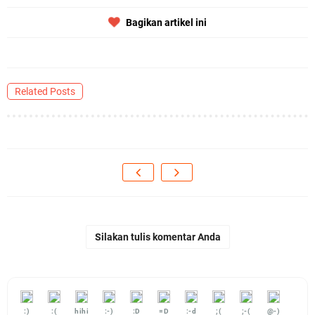
Bagikan artikel ini
Related Posts
Silakan tulis komentar Anda
:)
:(
hihi
:-)
:D
=D
:-d
;(
;-(
@-)