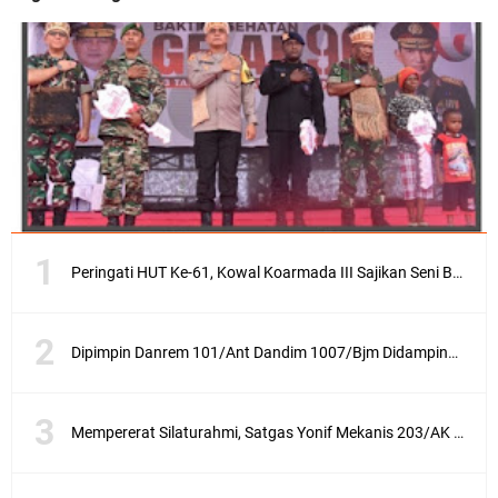
Peringati HUT Ke-61, Kowal Koarmada III Sajikan Seni Budaya Khas Papua
Dipimpin Danrem 101/Ant Dandim 1007/Bjm Didampingi Ketua Persit KCK Cabang XXX Koorcab Rem 101 PD VI/Mlw Hadiri Sertijab Dandim 1002/HSS
Mempererat Silaturahmi, Satgas Yonif Mekanis 203/AK Laksanakan Anjangsana Bersama Babinsa