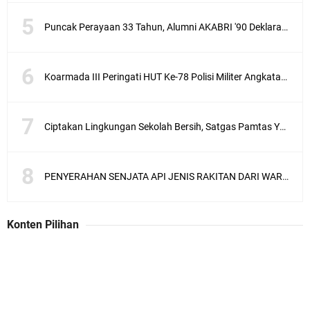
Puncak Perayaan 33 Tahun, Alumni AKABRI '90 Deklarasikan Pemilu Damai Serentak Tahun 2024
Koarmada III Peringati HUT Ke-78 Polisi Militer Angkatan Laut
Ciptakan Lingkungan Sekolah Bersih, Satgas Pamtas Yonif 711/Rks Melaksanakan Karya Bakti
PENYERAHAN SENJATA API JENIS RAKITAN DARI WARGA KEPADA ANGGOTA SATGAS PAMTAS RI - MLY YONARMED 10/ BRADJAMUSTI
Konten Pilihan