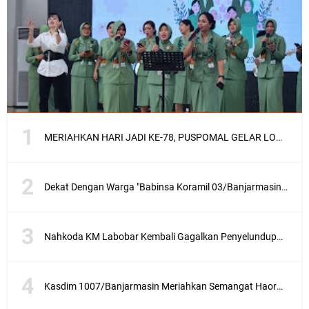
MERIAHKAN HARI JADI KE-78, PUSPOMAL GELAR LOMBA MEWARNAI TINGKAT PAUD DAN TK
Dekat Dengan Warga "Babinsa Koramil 03/Banjarmasin Barat Komsos Dengan Petani"
Nahkoda KM Labobar Kembali Gagalkan Penyelundupan 4 Ekor Burung Cendrawasih Asal Papua
Kasdim 1007/Banjarmasin Meriahkan Semangat Haornas Dengan Senam Bersama Dan Lomba Olahraga Tradisional