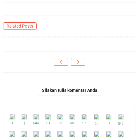
Related Posts
Silakan tulis komentar Anda
:)
:(
hihi
:-)
:D
=D
:-d
;(
;-(
@-)