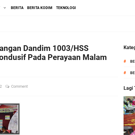
T
BERITA
BERITA KODIM
TEKNOLOGI
pangan Dandim 1003/HSS
Kateg
 Kondusif Pada Perayaan Malam
#
BE
#
BE
22
Comment
Lagi