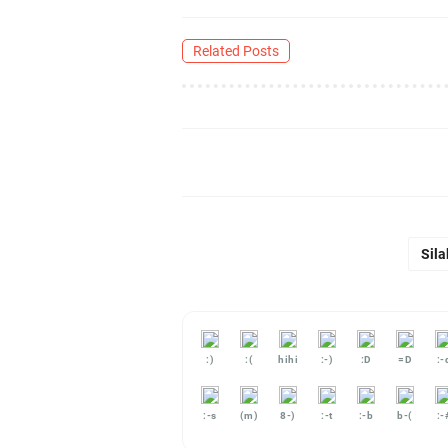
Related Posts
Sila
:)
:(
hihi
:-)
:D
=D
:-
:-s
(m)
8-)
:-t
:-b
b-(
:-