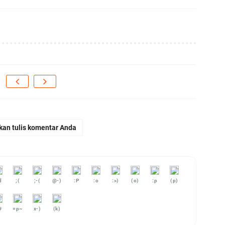
kan tulis komentar Anda
d
;(
;-(
@-)
:P
:o
:>)
(o)
:p
(p)
#
=p~
x-)
(k)