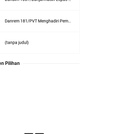
Danrem 181/PVT Menghadiri Pembukaan MUKERDA I Majelis Daerah GPdI Provinsi PBD
(tanpa judul)
n Pilihan