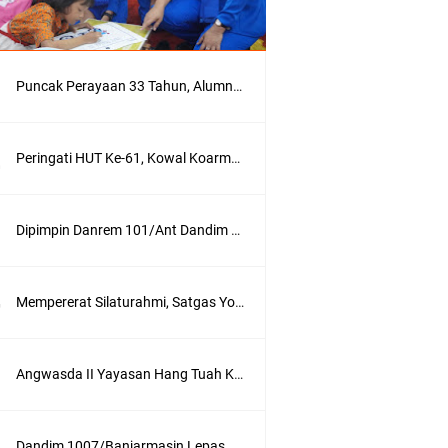
Puncak Perayaan 33 Tahun, Alumni AKABRI '90 Deklarasikan Pemilu Damai Serentak Tahun 2024
Peringati HUT Ke-61, Kowal Koarmada III Sajikan Seni Budaya Khas Papua
Dipimpin Danrem 101/Ant Dandim 1007/Bjm Didampingi Ketua Persit KCK Cabang XXX Koorcab Rem 101 PD VI/Mlw Hadiri Sertijab Dandim 1002/HSS
Mempererat Silaturahmi, Satgas Yonif Mekanis 203/AK Laksanakan Anjangsana Bersama Babinsa
Angwasda II Yayasan Hang Tuah Kunjungi Satdik Cabang Surabaya
Dandim 1007/Banjarmasin Lepas 47 Calon Komcad Untuk Mengikuti Seleksi di Rindam VI/Mulawarman