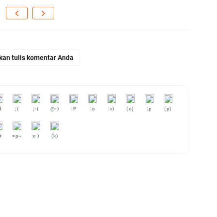
kan tulis komentar Anda
d
;(
;-(
@-)
:P
:o
:>)
(o)
:p
(p)
#
=p~
x-)
(k)