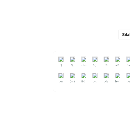
Sila
:)
:(
hihi
:-)
:D
=D
:-
:-s
(m)
8-)
:-t
:-b
b-(
:-