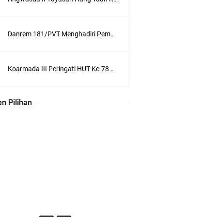
Danrem 181/PVT Menghadiri Pembukaan MUKERDA I Majelis Daerah GPdI Provinsi PBD
Koarmada III Peringati HUT Ke-78 Polisi Militer Angkatan Laut
n Pilihan