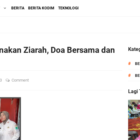
T
BERITA
BERITA KODIM
TEKNOLOGI
akan Ziarah, Doa Bersama dan
Kateg
#
BE
#
BE
23
Comment
Lagi