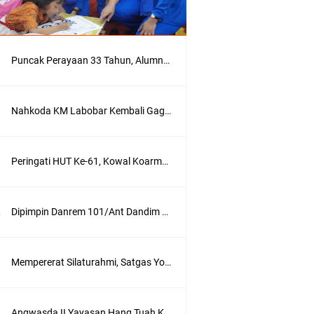
Puncak Perayaan 33 Tahun, Alumni AKABRI '90 Deklarasikan Pemilu Damai Serentak Tahun 2024
Nahkoda KM Labobar Kembali Gagalkan Penyelundupan 4 Ekor Burung Cendrawasih Asal Papua
Peringati HUT Ke-61, Kowal Koarmada III Sajikan Seni Budaya Khas Papua
Dipimpin Danrem 101/Ant Dandim 1007/Bjm Didampingi Ketua Persit KCK Cabang XXX Koorcab Rem 101 PD VI/Mlw Hadiri Sertijab Dandim 1002/HSS
Mempererat Silaturahmi, Satgas Yonif Mekanis 203/AK Laksanakan Anjangsana Bersama Babinsa
Angwasda II Yayasan Hang Tuah Kunjungi Satdik Cabang Surabaya