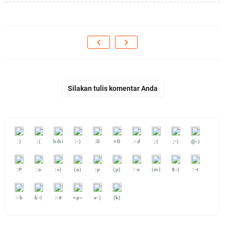
Silakan tulis komentar Anda
:)
:(
hihi
:-)
:D
=D
:-d
;(
;-(
@-)
:P
:o
:>)
(o)
:p
(p)
:-s
(m)
8-)
:-t
:-b
b-(
:-#
=p~
x-)
(k)