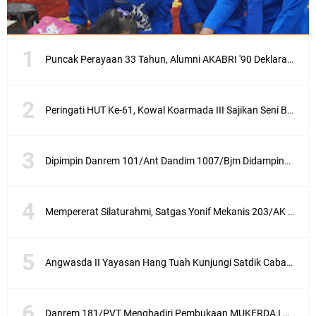
Puncak Perayaan 33 Tahun, Alumni AKABRI '90 Deklarasikan Pemilu Damai Serentak Tahun 2024
Peringati HUT Ke-61, Kowal Koarmada III Sajikan Seni Budaya Khas Papua
Dipimpin Danrem 101/Ant Dandim 1007/Bjm Didampingi Ketua Persit KCK Cabang XXX Koorcab Rem 101 PD VI/Mlw Hadiri Sertijab Dandim 1002/HSS
Mempererat Silaturahmi, Satgas Yonif Mekanis 203/AK Laksanakan Anjangsana Bersama Babinsa
Angwasda II Yayasan Hang Tuah Kunjungi Satdik Cabang Surabaya
Danrem 181/PVT Menghadiri Pembukaan MUKERDA I Majelis Daerah GPdI Provinsi PBD