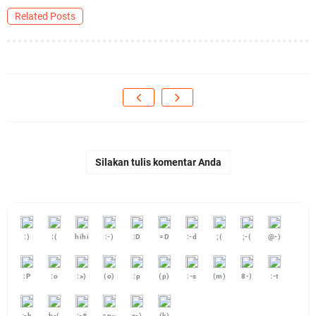
Related Posts
Silakan tulis komentar Anda
:)
:(
hihi
:-)
:D
=D
:-d
;(
;-(
@-)
:P
:o
:>)
(o)
:p
(p)
:-s
(m)
8-)
:-t
:-b
b-(
:-#
=p~
x-)
(k)