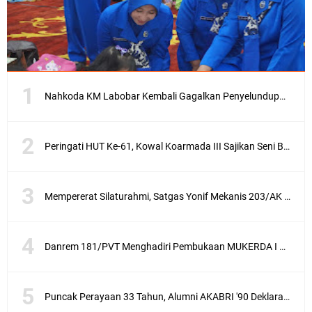
Nahkoda KM Labobar Kembali Gagalkan Penyelundupan 4 Ekor Burung Cendrawasih Asal Papua
Peringati HUT Ke-61, Kowal Koarmada III Sajikan Seni Budaya Khas Papua
Mempererat Silaturahmi, Satgas Yonif Mekanis 203/AK Laksanakan Anjangsana Bersama Babinsa
Danrem 181/PVT Menghadiri Pembukaan MUKERDA I Majelis Daerah GPdI Provinsi PBD
Puncak Perayaan 33 Tahun, Alumni AKABRI '90 Deklarasikan Pemilu Damai Serentak Tahun 2024