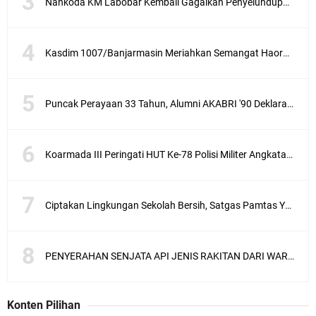
Nahkoda KM Labobar Kembali Gagalkan Penyelundupan 4 Ekor Burung Cendrawasih Asal Papua
Kasdim 1007/Banjarmasin Meriahkan Semangat Haornas Dengan Senam Bersama Dan Lomba Olahraga Tradisional
Puncak Perayaan 33 Tahun, Alumni AKABRI '90 Deklarasikan Pemilu Damai Serentak Tahun 2024
Koarmada III Peringati HUT Ke-78 Polisi Militer Angkatan Laut
Ciptakan Lingkungan Sekolah Bersih, Satgas Pamtas Yonif 711/Rks Melaksanakan Karya Bakti
PENYERAHAN SENJATA API JENIS RAKITAN DARI WARGA KEPADA ANGGOTA SATGAS PAMTAS RI - MLY YONARMED 10/ BRADJAMUSTI
Konten Pilihan