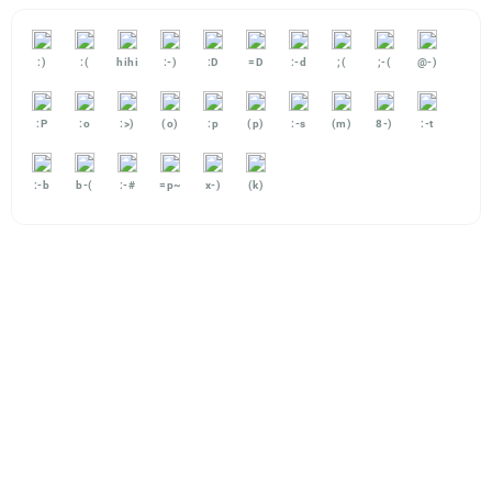
:)
:(
hihi
:-)
:D
=D
:-d
;(
;-(
@-)
:P
:o
:>)
(o)
:p
(p)
:-s
(m)
8-)
:-t
:-b
b-(
:-#
=p~
x-)
(k)