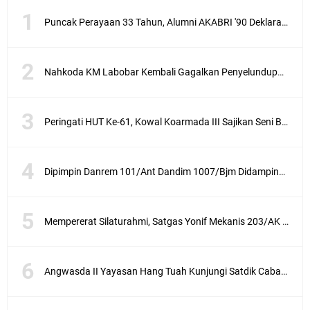
Puncak Perayaan 33 Tahun, Alumni AKABRI '90 Deklarasikan Pemilu Damai Serentak Tahun 2024
Nahkoda KM Labobar Kembali Gagalkan Penyelundupan 4 Ekor Burung Cendrawasih Asal Papua
Peringati HUT Ke-61, Kowal Koarmada III Sajikan Seni Budaya Khas Papua
Dipimpin Danrem 101/Ant Dandim 1007/Bjm Didampingi Ketua Persit KCK Cabang XXX Koorcab Rem 101 PD VI/Mlw Hadiri Sertijab Dandim 1002/HSS
Mempererat Silaturahmi, Satgas Yonif Mekanis 203/AK Laksanakan Anjangsana Bersama Babinsa
Angwasda II Yayasan Hang Tuah Kunjungi Satdik Cabang Surabaya