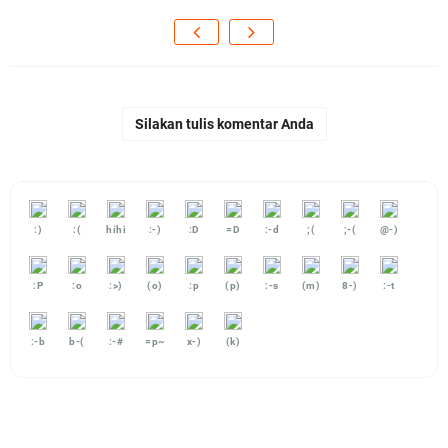
Silakan tulis komentar Anda
:)
:(
hihi
:-)
:D
=D
:-d
;(
;-(
@-)
:P
:o
:>)
(o)
:p
(p)
:-s
(m)
8-)
:-t
:-b
b-(
:-#
=p~
x-)
(k)