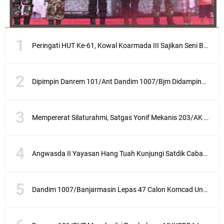
Peringati HUT Ke-61, Kowal Koarmada III Sajikan Seni Budaya Khas Papua
Dipimpin Danrem 101/Ant Dandim 1007/Bjm Didampingi Ketua Persit KCK Cabang XXX Koorcab Rem 101 PD VI/Mlw Hadiri Sertijab Dandim 1002/HSS
Mempererat Silaturahmi, Satgas Yonif Mekanis 203/AK Laksanakan Anjangsana Bersama Babinsa
Angwasda II Yayasan Hang Tuah Kunjungi Satdik Cabang Surabaya
Dandim 1007/Banjarmasin Lepas 47 Calon Komcad Untuk Mengikuti Seleksi di Rindam VI/Mulawarman