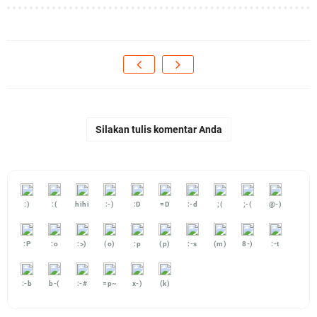
Silakan tulis komentar Anda
:)
:(
hihi
:-)
:D
=D
:-d
;(
;-(
@-)
:P
:o
:>)
(o)
:p
(p)
:-s
(m)
8-)
:-t
:-b
b-(
:-#
=p~
x-)
(k)