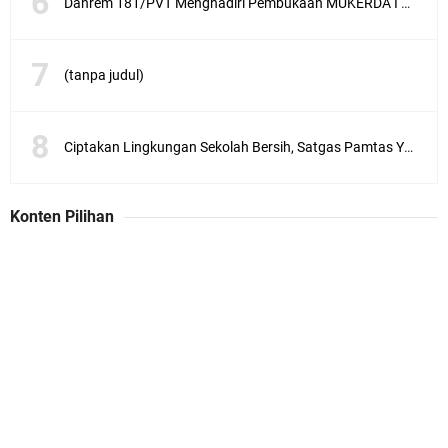
Danrem 181/PVT Menghadiri Pembukaan MUKERDA I Majelis Daerah GPdI Provinsi PBD
(tanpa judul)
Ciptakan Lingkungan Sekolah Bersih, Satgas Pamtas Yonif 711/Rks Melaksanakan Karya Bakti
Konten Pilihan