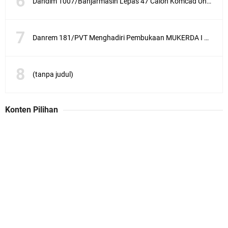
Dandim 1007/Banjarmasin Lepas 47 Calon Komcad Untuk Mengikuti Seleksi di Rindam VI/Mulawarman
Danrem 181/PVT Menghadiri Pembukaan MUKERDA I Majelis Daerah GPdI Provinsi PBD
(tanpa judul)
Konten Pilihan