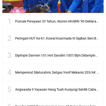
Puncak Perayaan 33 Tahun, Alumni AKABRI '90 Deklarasikan Pemilu Damai Serentak Tahun 2024
Peringati HUT Ke-61, Kowal Koarmada III Sajikan Seni Budaya Khas Papua
Dipimpin Danrem 101/Ant Dandim 1007/Bjm Didampingi Ketua Persit KCK Cabang XXX Koorcab Rem 101 PD VI/Mlw Hadiri Sertijab Dandim 1002/HSS
Mempererat Silaturahmi, Satgas Yonif Mekanis 203/AK Laksanakan Anjangsana Bersama Babinsa
Angwasda II Yayasan Hang Tuah Kunjungi Satdik Cabang Surabaya