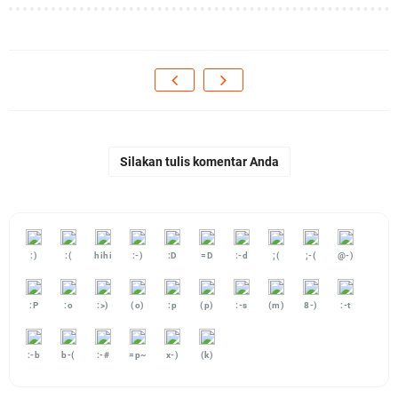
Silakan tulis komentar Anda
:)
:(
hihi
:-)
:D
=D
:-d
;(
;-(
@-)
:P
:o
:>)
(o)
:p
(p)
:-s
(m)
8-)
:-t
:-b
b-(
:-#
=p~
x-)
(k)