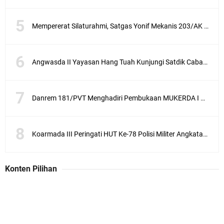
Mempererat Silaturahmi, Satgas Yonif Mekanis 203/AK Laksanakan Anjangsana Bersama Babinsa
Angwasda II Yayasan Hang Tuah Kunjungi Satdik Cabang Surabaya
Danrem 181/PVT Menghadiri Pembukaan MUKERDA I Majelis Daerah GPdI Provinsi PBD
Koarmada III Peringati HUT Ke-78 Polisi Militer Angkatan Laut
Konten Pilihan