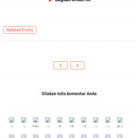
Related Posts
Silakan tulis komentar Anda
:)
:(
hihi
:-)
:D
=D
:-d
;(
;-(
@-)