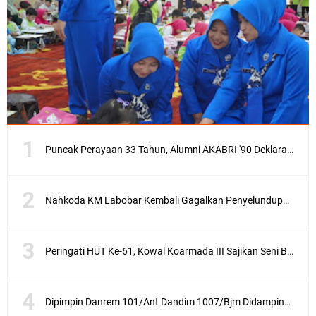
Puncak Perayaan 33 Tahun, Alumni AKABRI '90 Deklarasikan Pemilu Damai Serentak Tahun 2024
Nahkoda KM Labobar Kembali Gagalkan Penyelundupan 4 Ekor Burung Cendrawasih Asal Papua
Peringati HUT Ke-61, Kowal Koarmada III Sajikan Seni Budaya Khas Papua
Dipimpin Danrem 101/Ant Dandim 1007/Bjm Didampingi Ketua Persit KCK Cabang XXX Koorcab Rem 101 PD VI/Mlw Hadiri Sertijab Dandim 1002/HSS