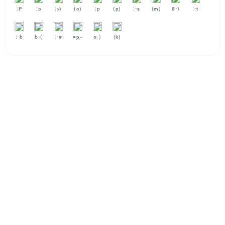
:P
:o
:>)
(o)
:p
(p)
:-s
(m)
8-)
:-t
:-b
b-(
:-#
=p~
x-)
(k)