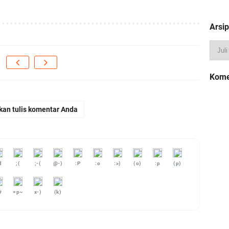
Arsip
Kome
kan tulis komentar Anda
d
;(
;-(
@-)
:P
:o
:>)
(o)
:p
(p)
#
=p~
x-)
(k)