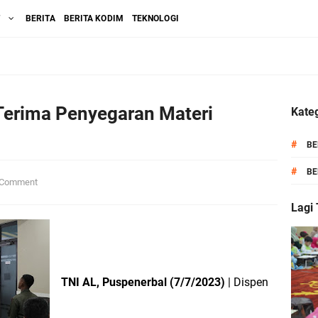
T
BERITA
BERITA KODIM
TEKNOLOGI
Terima Penyegaran Materi
Kateg
#
BE
#
BE
Comment
Lagi
TNI AL, Puspenerbal (7/7/2023)
| Dispen