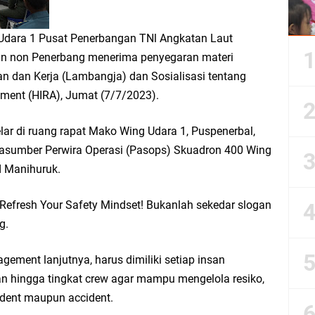
 Udara 1 Pusat Penerbangan TNl Angkatan Laut
un non Penerbang menerima penyegaran materi
 dan Kerja (Lambangja) dan Sosialisasi tentang
sment (HIRA), Jumat (7/7/2023).
lar di ruang rapat Mako Wing Udara 1, Puspenerbal,
rasumber Perwira Operasi (Pasops) Skuadron 400 Wing
d Manihuruk.
efresh Your Safety Mindset! Bukanlah sekedar slogan
ng.
ement lanjutnya, harus dimiliki setiap insan
an hingga tingkat crew agar mampu mengelola resiko,
ident maupun accident.