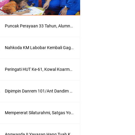
Puncak Perayaan 33 Tahun, Alumni AKABRI '90 Deklarasikan Pemilu Damai Serentak Tahun 2024
Nahkoda KM Labobar Kembali Gagalkan Penyelundupan 4 Ekor Burung Cendrawasih Asal Papua
Peringati HUT Ke-61, Kowal Koarmada III Sajikan Seni Budaya Khas Papua
Dipimpin Danrem 101/Ant Dandim 1007/Bjm Didampingi Ketua Persit KCK Cabang XXX Koorcab Rem 101 PD VI/Mlw Hadiri Sertijab Dandim 1002/HSS
Mempererat Silaturahmi, Satgas Yonif Mekanis 203/AK Laksanakan Anjangsana Bersama Babinsa
Angwasda II Yayasan Hang Tuah Kunjungi Satdik Cabang Surabaya