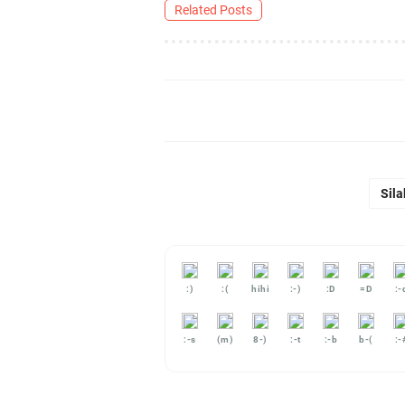
Related Posts
Sila
:)
:(
hihi
:-)
:D
=D
:-
:-s
(m)
8-)
:-t
:-b
b-(
:-