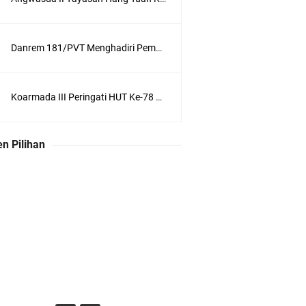
Danrem 181/PVT Menghadiri Pembukaan MUKERDA I Majelis Daerah GPdI Provinsi PBD
Koarmada III Peringati HUT Ke-78 Polisi Militer Angkatan Laut
n Pilihan