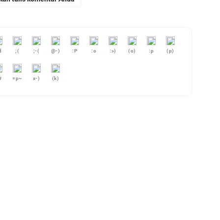
d
;(
;-(
@-)
:P
:o
:>)
(o)
:p
(p)
#
=p~
x-)
(k)