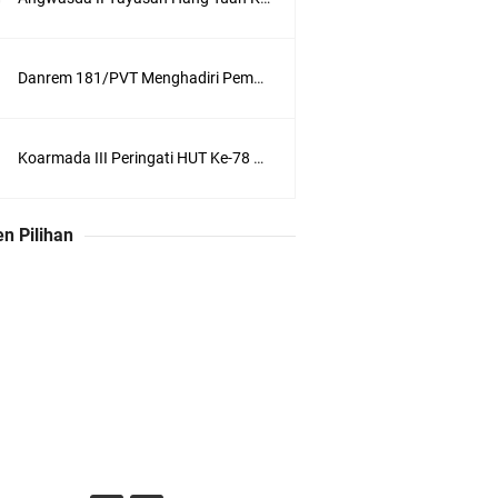
Danrem 181/PVT Menghadiri Pembukaan MUKERDA I Majelis Daerah GPdI Provinsi PBD
Koarmada III Peringati HUT Ke-78 Polisi Militer Angkatan Laut
n Pilihan