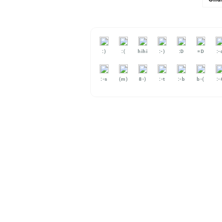
:)
:(
hihi
:-)
:D
=D
:-
:-s
(m)
8-)
:-t
:-b
b-(
:-