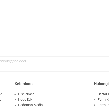
Ketentuan
Hubungi
ng
Disclaimer
Daftar I
san
Kode Etik
Form K
Pedoman Media
Form P