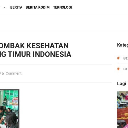
T
BERITA
BERITA KODIM
TEKNOLOGI
TOMBAK KESEHATAN
Kateg
G TIMUR INDONESIA
#
BE
#
BE
Comment
Lagi