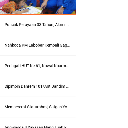
Puncak Perayaan 33 Tahun, Alumni AKABRI '90 Deklarasikan Pemilu Damai Serentak Tahun 2024
Nahkoda KM Labobar Kembali Gagalkan Penyelundupan 4 Ekor Burung Cendrawasih Asal Papua
Peringati HUT Ke-61, Kowal Koarmada III Sajikan Seni Budaya Khas Papua
Dipimpin Danrem 101/Ant Dandim 1007/Bjm Didampingi Ketua Persit KCK Cabang XXX Koorcab Rem 101 PD VI/Mlw Hadiri Sertijab Dandim 1002/HSS
Mempererat Silaturahmi, Satgas Yonif Mekanis 203/AK Laksanakan Anjangsana Bersama Babinsa
Angwasda II Yayasan Hang Tuah Kunjungi Satdik Cabang Surabaya