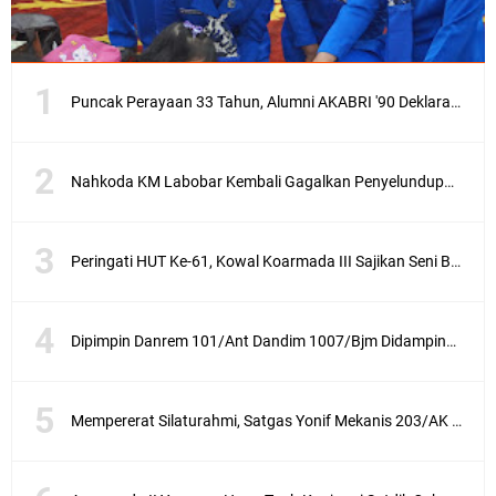
Puncak Perayaan 33 Tahun, Alumni AKABRI '90 Deklarasikan Pemilu Damai Serentak Tahun 2024
Nahkoda KM Labobar Kembali Gagalkan Penyelundupan 4 Ekor Burung Cendrawasih Asal Papua
Peringati HUT Ke-61, Kowal Koarmada III Sajikan Seni Budaya Khas Papua
Dipimpin Danrem 101/Ant Dandim 1007/Bjm Didampingi Ketua Persit KCK Cabang XXX Koorcab Rem 101 PD VI/Mlw Hadiri Sertijab Dandim 1002/HSS
Mempererat Silaturahmi, Satgas Yonif Mekanis 203/AK Laksanakan Anjangsana Bersama Babinsa