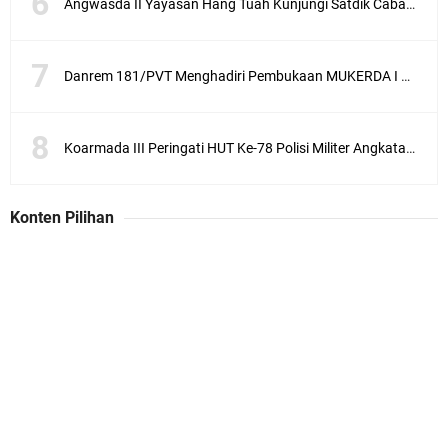
Angwasda II Yayasan Hang Tuah Kunjungi Satdik Cabang Surabaya
Danrem 181/PVT Menghadiri Pembukaan MUKERDA I Majelis Daerah GPdI Provinsi PBD
Koarmada III Peringati HUT Ke-78 Polisi Militer Angkatan Laut
Konten Pilihan