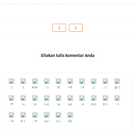
Silakan tulis komentar Anda
:)
:(
hihi
:-)
:D
=D
:-d
;(
;-(
@-)
:P
:o
:>)
(o)
:p
(p)
:-s
(m)
8-)
:-t
:-b
b-(
:-#
=p~
x-)
(k)