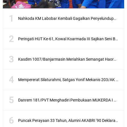
Nahkoda KM Labobar Kembali Gagalkan Penyelundupan 4 Ekor Burung Cendrawasih Asal Papua
Peringati HUT Ke-61, Kowal Koarmada III Sajikan Seni Budaya Khas Papua
Kasdim 1007/Banjarmasin Meriahkan Semangat Haornas Dengan Senam Bersama Dan Lomba Olahraga Tradisional
Mempererat Silaturahmi, Satgas Yonif Mekanis 203/AK Laksanakan Anjangsana Bersama Babinsa
Danrem 181/PVT Menghadiri Pembukaan MUKERDA I Majelis Daerah GPdI Provinsi PBD
Puncak Perayaan 33 Tahun, Alumni AKABRI '90 Deklarasikan Pemilu Damai Serentak Tahun 2024