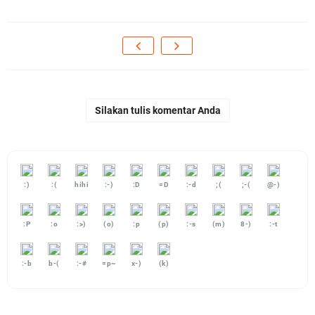
Silakan tulis komentar Anda
:)
:(
hihi
:-)
:D
=D
:-d
;(
;-(
@-)
:P
:o
:>)
(o)
:p
(p)
:-s
(m)
8-)
:-t
:-b
b-(
:-#
=p~
x-)
(k)