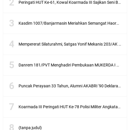
Peringati HUT Ke-61, Kowal Koarmada III Sajikan Seni Budaya Khas Papua
Kasdim 1007/Banjarmasin Meriahkan Semangat Haornas Dengan Senam Bersama Dan Lomba Olahraga Tradisional
Mempererat Silaturahmi, Satgas Yonif Mekanis 203/AK Laksanakan Anjangsana Bersama Babinsa
Danrem 181/PVT Menghadiri Pembukaan MUKERDA I Majelis Daerah GPdI Provinsi PBD
Puncak Perayaan 33 Tahun, Alumni AKABRI '90 Deklarasikan Pemilu Damai Serentak Tahun 2024
Koarmada III Peringati HUT Ke-78 Polisi Militer Angkatan Laut
(tanpa judul)