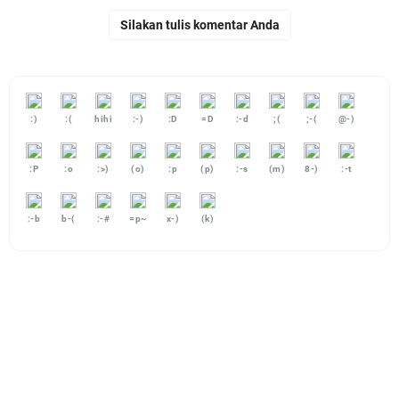
Silakan tulis komentar Anda
:)
:(
hihi
:-)
:D
=D
:-d
;(
;-(
@-)
:P
:o
:>)
(o)
:p
(p)
:-s
(m)
8-)
:-t
:-b
b-(
:-#
=p~
x-)
(k)