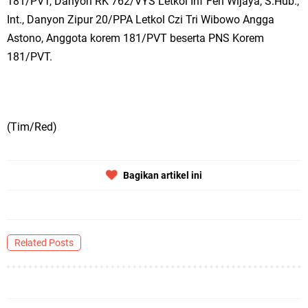
181/PVT, Danyon RK 762/VYS Letkol Inf Feri Wijaya, S.Hub.,
Int., Danyon Zipur 20/PPA Letkol Czi Tri Wibowo Angga
Astono, Anggota korem 181/PVT beserta PNS Korem
181/PVT.
(Tim/Red)
Bagikan artikel ini
Related Posts