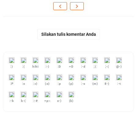
Silakan tulis komentar Anda
:)
:(
hihi
:-)
:D
=D
:-d
;(
;-(
@-)
:P
:o
:>)
(o)
:p
(p)
:-s
(m)
8-)
:-t
:-b
b-(
:-#
=p~
x-)
(k)