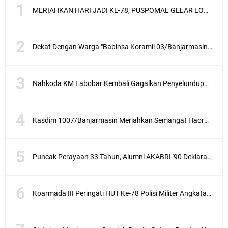
MERIAHKAN HARI JADI KE-78, PUSPOMAL GELAR LOMBA MEWARNAI TINGKAT PAUD DAN TK
Dekat Dengan Warga "Babinsa Koramil 03/Banjarmasin Barat Komsos Dengan Petani"
Nahkoda KM Labobar Kembali Gagalkan Penyelundupan 4 Ekor Burung Cendrawasih Asal Papua
Kasdim 1007/Banjarmasin Meriahkan Semangat Haornas Dengan Senam Bersama Dan Lomba Olahraga Tradisional
Puncak Perayaan 33 Tahun, Alumni AKABRI '90 Deklarasikan Pemilu Damai Serentak Tahun 2024
Koarmada III Peringati HUT Ke-78 Polisi Militer Angkatan Laut