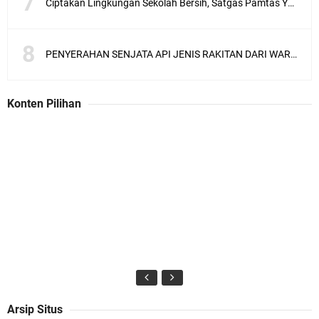
Ciptakan Lingkungan Sekolah Bersih, Satgas Pamtas Yonif 711/Rks Melaksanakan Karya Bakti
PENYERAHAN SENJATA API JENIS RAKITAN DARI WARGA KEPADA ANGGOTA SATGAS PAMTAS RI - MLY YONARMED 10/ BRADJAMUSTI
Konten Pilihan
Arsip Situs