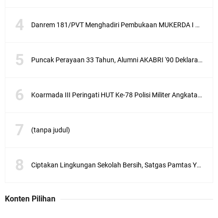
Danrem 181/PVT Menghadiri Pembukaan MUKERDA I Majelis Daerah GPdI Provinsi PBD
Puncak Perayaan 33 Tahun, Alumni AKABRI '90 Deklarasikan Pemilu Damai Serentak Tahun 2024
Koarmada III Peringati HUT Ke-78 Polisi Militer Angkatan Laut
(tanpa judul)
Ciptakan Lingkungan Sekolah Bersih, Satgas Pamtas Yonif 711/Rks Melaksanakan Karya Bakti
Konten Pilihan