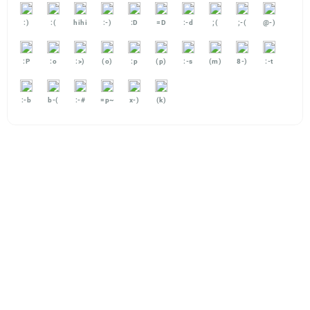
:)
:(
hihi
:-)
:D
=D
:-d
;(
;-(
@-)
:P
:o
:>)
(o)
:p
(p)
:-s
(m)
8-)
:-t
:-b
b-(
:-#
=p~
x-)
(k)