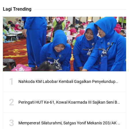
Lagi Trending
Nahkoda KM Labobar Kembali Gagalkan Penyelundupan 4 Ekor Burung Cendrawasih Asal Papua
Peringati HUT Ke-61, Kowal Koarmada III Sajikan Seni Budaya Khas Papua
Mempererat Silaturahmi, Satgas Yonif Mekanis 203/AK Laksanakan Anjangsana Bersama Babinsa