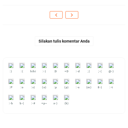
Silakan tulis komentar Anda
:)
:(
hihi
:-)
:D
=D
:-d
;(
;-(
@-)
:P
:o
:>)
(o)
:p
(p)
:-s
(m)
8-)
:-t
:-b
b-(
:-#
=p~
x-)
(k)