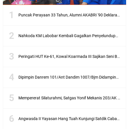
Puncak Perayaan 33 Tahun, Alumni AKABRI '90 Deklarasikan Pemilu Damai Serentak Tahun 2024
Nahkoda KM Labobar Kembali Gagalkan Penyelundupan 4 Ekor Burung Cendrawasih Asal Papua
Peringati HUT Ke-61, Kowal Koarmada III Sajikan Seni Budaya Khas Papua
Dipimpin Danrem 101/Ant Dandim 1007/Bjm Didampingi Ketua Persit KCK Cabang XXX Koorcab Rem 101 PD VI/Mlw Hadiri Sertijab Dandim 1002/HSS
Mempererat Silaturahmi, Satgas Yonif Mekanis 203/AK Laksanakan Anjangsana Bersama Babinsa
Angwasda II Yayasan Hang Tuah Kunjungi Satdik Cabang Surabaya